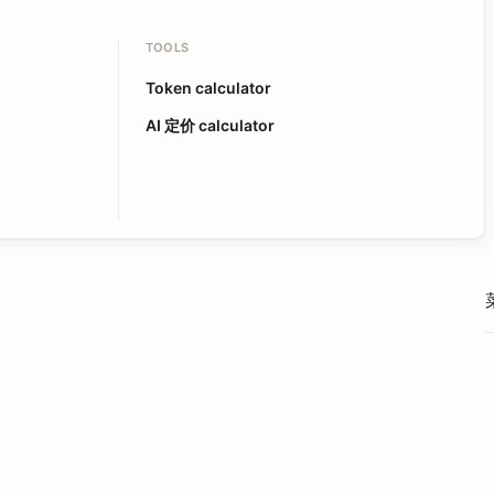
TOOLS
Token calculator
AI 定价 calculator